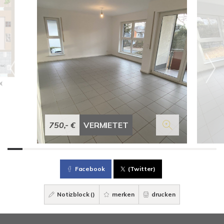
750,- €
VERMIETET
Facebook
(Twitter)
Notizblock (
)
merken
drucken