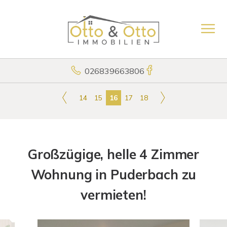
026839663806
14
15
16
17
18
Großzügige, helle 4 Zimmer
Wohnung in Puderbach zu
vermieten!