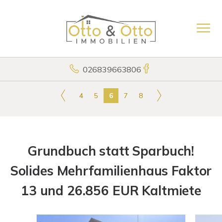
026839663806
4
5
6
7
8
Grundbuch statt Sparbuch!
Solides Mehrfamilienhaus Faktor
13 und 26.856 EUR Kaltmiete