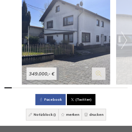
349.000,- €
Facebook
(Twitter)
Notizblock (
)
merken
drucken