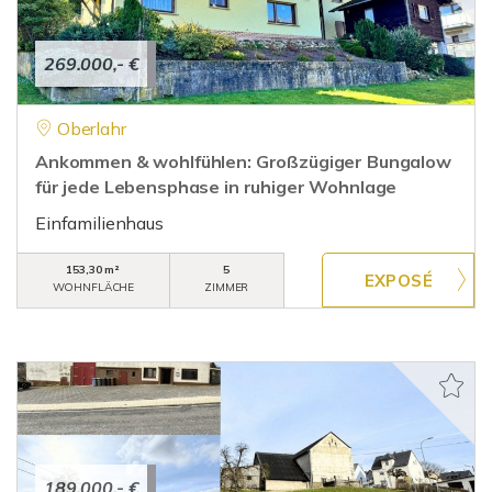
269.000,- €
Oberlahr
Ankommen & wohlfühlen: Großzügiger Bungalow
für jede Lebensphase in ruhiger Wohnlage
Einfamilienhaus
153,30 m²
5
WOHNFLÄCHE
ZIMMER
189.000,- €