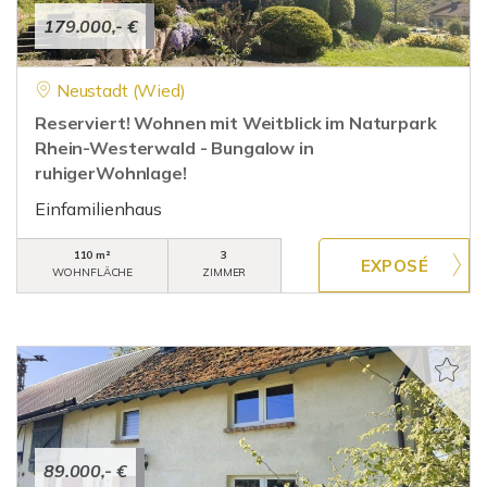
179.000,- €
Neustadt (Wied)
Reserviert! Wohnen mit Weitblick im Naturpark
Rhein-Westerwald - Bungalow in
ruhigerWohnlage!
Einfamilienhaus
110 m²
3
WOHNFLÄCHE
ZIMMER
89.000,- €