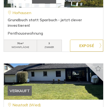
Horhausen
Grundbuch statt Sparbuch - jetzt clever
investieren!
Penthousewohnung
76 m²
3
WOHNFLÄCHE
ZIMMER
VERKAUFT
Neustadt (Wied)