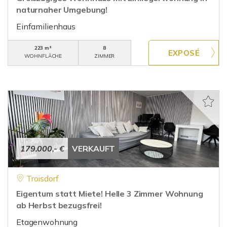
naturnaher Umgebung!
Einfamilienhaus
223 m²
8
WOHNFLÄCHE
ZIMMER
179.000,- €
VERKAUFT
Troisdorf
Eigentum statt Miete! Helle 3 Zimmer Wohnung
ab Herbst bezugsfrei!
Etagenwohnung