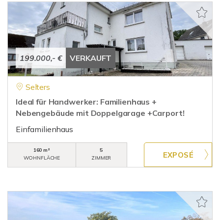
199.000,- €
VERKAUFT
Selters
Ideal für Handwerker: Familienhaus +
Nebengebäude mit Doppelgarage +Carport!
Einfamilienhaus
160 m²
5
WOHNFLÄCHE
ZIMMER