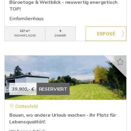
Büroetage & Weitblick - neuwertig energetisch
TOP!
Einfamilienhaus
327 m²
9
WOHNFLÄCHE
ZIMMER
39.900,- €
RESERVIERT
Döttesfeld
Bauen, wo andere Urlaub machen - Ihr Platz für
Lebensqualität!