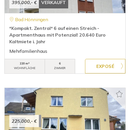
395.000,- €
VERKAUFT
Bad Hönningen
*Kompakt. Zentral* 6 auf einen Streich -
Apartmenthaus mit Potenzial! 20.640 Euro
Kaltmiete i. Jahr
Mehrfamilienhaus
220 m²
6
WOHNFLÄCHE
ZIMMER
225.000,- €