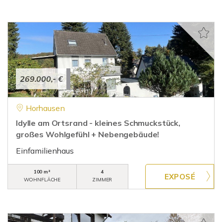
269.000,- €
Horhausen
Idylle am Ortsrand - kleines Schmuckstück,
großes Wohlgefühl + Nebengebäude!
Einfamilienhaus
100 m²
4
WOHNFLÄCHE
ZIMMER