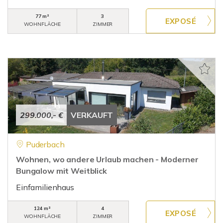
77 m²
3
WOHNFLÄCHE
ZIMMER
299.000,- €
VERKAUFT
Puderbach
Wohnen, wo andere Urlaub machen - Moderner
Bungalow mit Weitblick
Einfamilienhaus
124 m²
4
WOHNFLÄCHE
ZIMMER