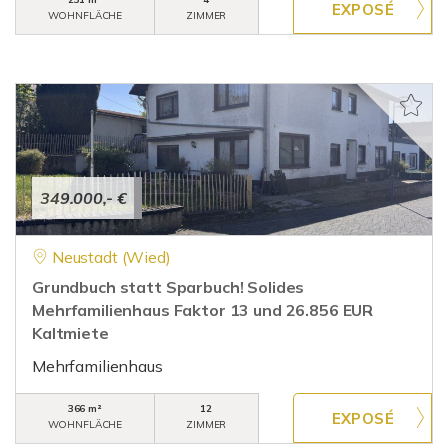
WOHNFLÄCHE
ZIMMER
349.000,- €
Neustadt (Wied)
Grundbuch statt Sparbuch! Solides
Mehrfamilienhaus Faktor 13 und 26.856 EUR
Kaltmiete
Mehrfamilienhaus
366 m²
12
WOHNFLÄCHE
ZIMMER