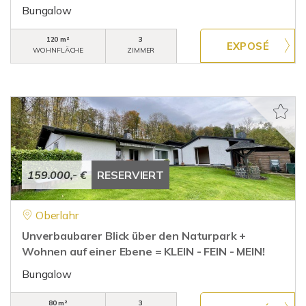
Bungalow
120 m²
3
WOHNFLÄCHE
ZIMMER
159.000,- €
RESERVIERT
Oberlahr
Unverbaubarer Blick über den Naturpark +
Wohnen auf einer Ebene = KLEIN - FEIN - MEIN!
Bungalow
80 m²
3