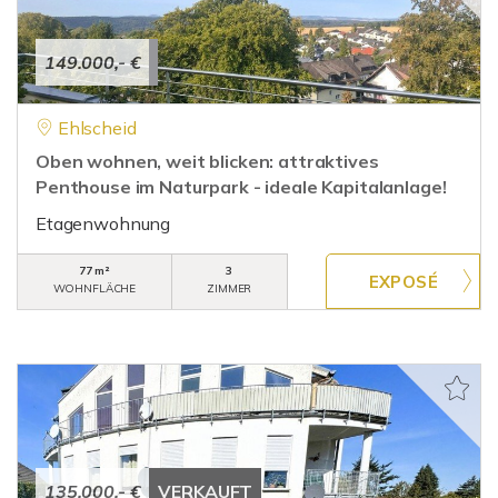
149.000,- €
Ehlscheid
Oben wohnen, weit blicken: attraktives
Penthouse im Naturpark - ideale Kapitalanlage!
Etagenwohnung
77 m²
3
WOHNFLÄCHE
ZIMMER
135.000,- €
VERKAUFT