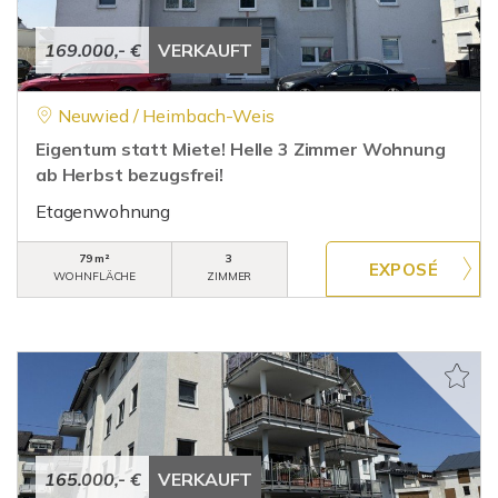
169.000,- €
VERKAUFT
Neuwied / Heimbach-Weis
Eigentum statt Miete! Helle 3 Zimmer Wohnung
ab Herbst bezugsfrei!
Etagenwohnung
79 m²
3
WOHNFLÄCHE
ZIMMER
165.000,- €
VERKAUFT