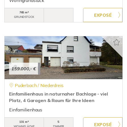
Wohngrundstück
765 m²
GRUNDSTÜCK
159.000,- €
Puderbach / Niederdreis
Einfamilienhaus in naturnaher Bachlage - viel
Platz, 4 Garagen & Raum für Ihre Ideen
Einfamilienhaus
131 m²
5
WOHNFLÄCHE
ZIMMER