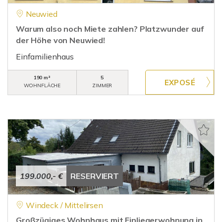
Neuwied
Warum also noch Miete zahlen? Platzwunder auf
der Höhe von Neuwied!
Einfamilienhaus
190 m²
5
WOHNFLÄCHE
ZIMMER
199.000,- €
RESERVIERT
Windeck / Mittelirsen
Großzügiges Wohnhaus mit Einliegerwohnung in