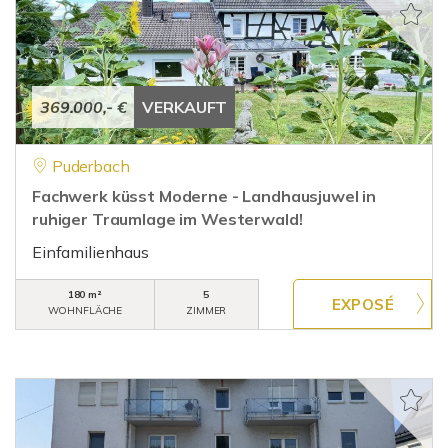
369.000,- €
VERKAUFT
Puderbach
Fachwerk küsst Moderne - Landhausjuwel in
ruhiger Traumlage im Westerwald!
Einfamilienhaus
180 m²
5
WOHNFLÄCHE
ZIMMER