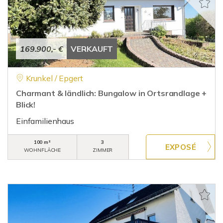
169.900,- €
VERKAUFT
Krunkel / Epgert
Charmant & ländlich: Bungalow in Ortsrandlage +
Blick!
Einfamilienhaus
100 m²
3
WOHNFLÄCHE
ZIMMER