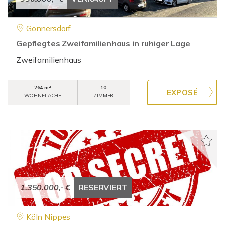
Gönnersdorf
Gepflegtes Zweifamilienhaus in ruhiger Lage
Zweifamilienhaus
264 m²
10
WOHNFLÄCHE
ZIMMER
1.350.000,- €
RESERVIERT
Köln Nippes