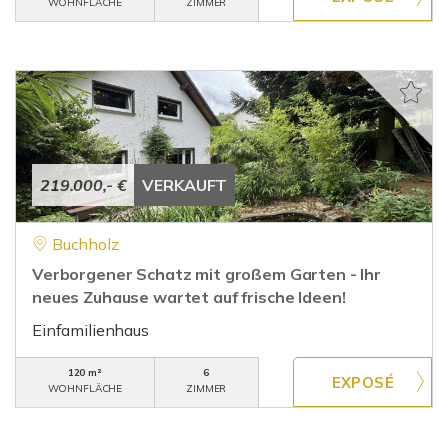
WOHNFLÄCHE
ZIMMER
219.000,- €
VERKAUFT
Buchholz
Verborgener Schatz mit großem Garten - Ihr
neues Zuhause wartet auf frische Ideen!
Einfamilienhaus
120 m²
6
WOHNFLÄCHE
ZIMMER