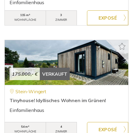
Einfamilienhaus
115 m²
3
WOHNFLÄCHE
ZIMMER
175.000,- €
VERKAUFT
Stein-Wingert
Tinyhouse! Idyllisches Wohnen im Grünen!
Einfamilienhaus
54 m²
4
WOHNFLÄCHE
ZIMMER