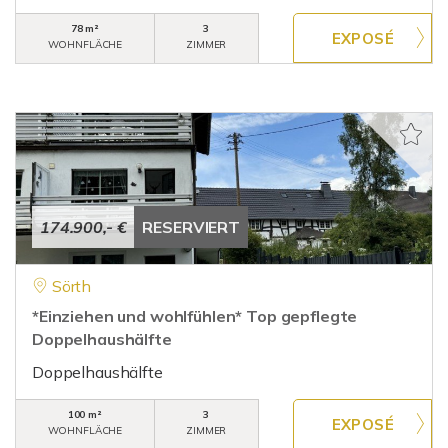
78 m²
3
WOHNFLÄCHE
ZIMMER
174.900,- €
RESERVIERT
Sörth
*Einziehen und wohlfühlen* Top gepflegte
Doppelhaushälfte
Doppelhaushälfte
100 m²
3
WOHNFLÄCHE
ZIMMER