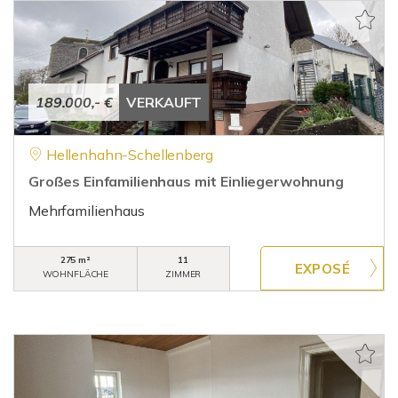
189.000,- €
VERKAUFT
Hellenhahn-Schellenberg
Großes Einfamilienhaus mit Einliegerwohnung
Mehrfamilienhaus
275 m²
11
WOHNFLÄCHE
ZIMMER