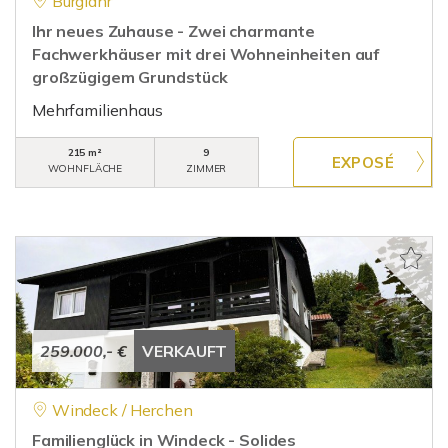
Burglahr
Ihr neues Zuhause - Zwei charmante
Fachwerkhäuser mit drei Wohneinheiten auf
großzügigem Grundstück
Mehrfamilienhaus
215 m²
9
WOHNFLÄCHE
ZIMMER
259.000,- €
VERKAUFT
Windeck / Herchen
Familienglück in Windeck - Solides