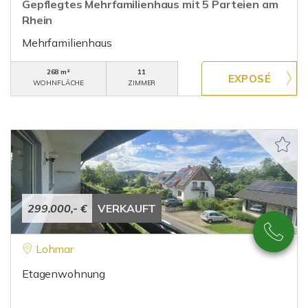
Gepflegtes Mehrfamilienhaus mit 5 Parteien am
Rhein
Mehrfamilienhaus
268 m²
11
WOHNFLÄCHE
ZIMMER
299.000,- €
VERKAUFT
Lohmar
Etagenwohnung