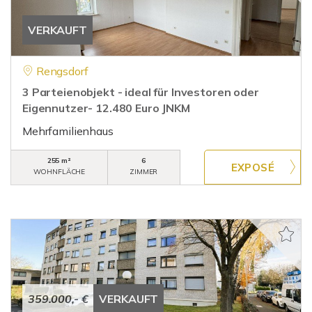
VERKAUFT
Rengsdorf
3 Parteienobjekt - ideal für Investoren oder
Eigennutzer- 12.480 Euro JNKM
Mehrfamilienhaus
255 m²
6
WOHNFLÄCHE
ZIMMER
359.000,- €
VERKAUFT