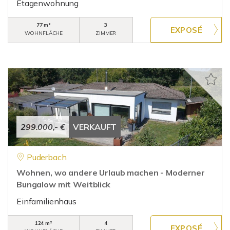
Etagenwohnung
77 m²
3
WOHNFLÄCHE
ZIMMER
299.000,- €
VERKAUFT
Puderbach
Wohnen, wo andere Urlaub machen - Moderner
Bungalow mit Weitblick
Einfamilienhaus
124 m²
4