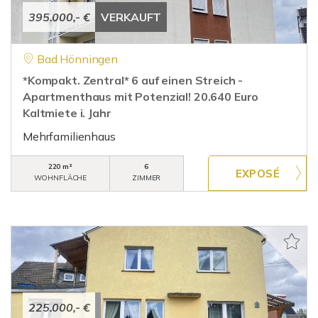
395.000,- €
VERKAUFT
Bad Hönningen
*Kompakt. Zentral* 6 auf einen Streich -
Apartmenthaus mit Potenzial! 20.640 Euro
Kaltmiete i. Jahr
Mehrfamilienhaus
220 m²
6
WOHNFLÄCHE
ZIMMER
225.000,- €