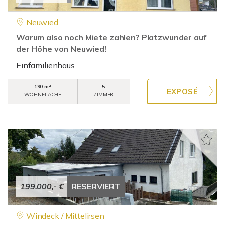
Neuwied
Warum also noch Miete zahlen? Platzwunder auf
der Höhe von Neuwied!
Einfamilienhaus
190 m²
5
WOHNFLÄCHE
ZIMMER
199.000,- €
RESERVIERT
Windeck / Mittelirsen