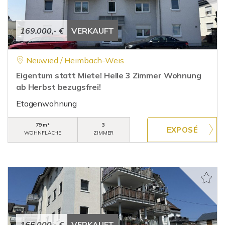
169.000,- €
VERKAUFT
Neuwied / Heimbach-Weis
Eigentum statt Miete! Helle 3 Zimmer Wohnung
ab Herbst bezugsfrei!
Etagenwohnung
79 m²
3
WOHNFLÄCHE
ZIMMER
165.000,- €
VERKAUFT