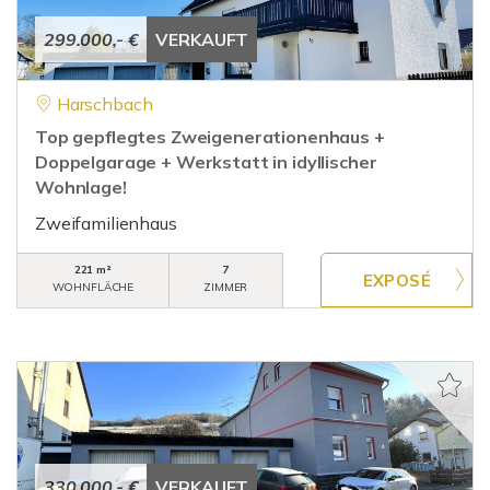
299.000,- €
VERKAUFT
Harschbach
Top gepflegtes Zweigenerationenhaus +
Doppelgarage + Werkstatt in idyllischer
Wohnlage!
Zweifamilienhaus
221 m²
7
WOHNFLÄCHE
ZIMMER
330.000,- €
VERKAUFT