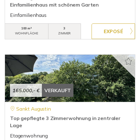
Einfamilienhaus mit schönem Garten
Einfamilienhaus
100 m²
3
WOHNFLÄCHE
ZIMMER
165.000,- €
VERKAUFT
Sankt Augustin
Top gepflegte 3 Zimmerwohnung in zentraler
Lage
Etagenwohnung