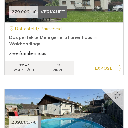
279.000,- €
VERKAUFT
Döttesfeld / Bauscheid
Das perfekte Mehrgenerationenhaus in
Waldrandlage
Zweifamilienhaus
290 m²
11
WOHNFLÄCHE
ZIMMER
239.000,- €