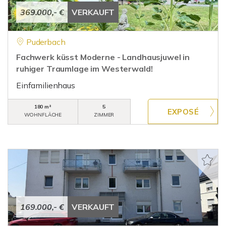
369.000,- €
VERKAUFT
Puderbach
Fachwerk küsst Moderne - Landhausjuwel in
ruhiger Traumlage im Westerwald!
Einfamilienhaus
180 m²
5
WOHNFLÄCHE
ZIMMER
169.000,- €
VERKAUFT