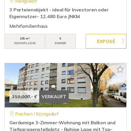
Rengsdorf
3 Parteienobjekt - ideal für Investoren oder
Eigennutzer- 12.480 Euro JNKM
Mehrfamilienhaus
255 m²
6
WOHNFLÄCHE
ZIMMER
359.000,- €
VERKAUFT
Frechen / Königsdorf
Geräumige 3-Zimmer-Wohnung mit Balkon und
Tiefgaragenstellplatz - Ruhige Lage mit Top-