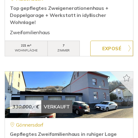
Top gepflegtes Zweigenerationenhaus +
Doppelgarage + Werkstatt in idyllischer
Wohnlage!
Zweifamilienhaus
221 m²
7
WOHNFLÄCHE
ZIMMER
330.000,- €
VERKAUFT
Gönnersdorf
Gepflegtes Zweifamilienhaus in ruhiger Lage