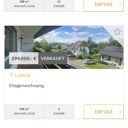
268 m²
11
WOHNFLÄCHE
ZIMMER
299.000,- €
VERKAUFT
Lohmar
Etagenwohnung
106 m²
4
WOHNFLÄCHE
ZIMMER