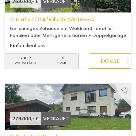
269.000,- €
VERKAUFT
Dürrholz / Daufenbach (Westerwald)
Geräumiges Zuhause am Waldrand: Ideal für
Familien oder Mehrgenerationen + Doppelgarage
Einfamilienhaus
200 m²
6
WOHNFLÄCHE
ZIMMER
279.000,- €
VERKAUFT