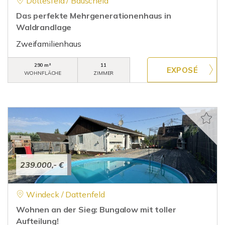
Döttesfeld / Bauscheid
Das perfekte Mehrgenerationenhaus in
Waldrandlage
Zweifamilienhaus
290 m²
11
WOHNFLÄCHE
ZIMMER
239.000,- €
Windeck / Dattenfeld
Wohnen an der Sieg: Bungalow mit toller
Aufteilung!