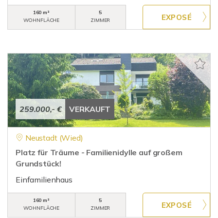
160 m²
5
WOHNFLÄCHE
ZIMMER
259.000,- €
VERKAUFT
Neustadt (Wied)
Platz für Träume - Familienidylle auf großem
Grundstück!
Einfamilienhaus
160 m²
5
WOHNFLÄCHE
ZIMMER