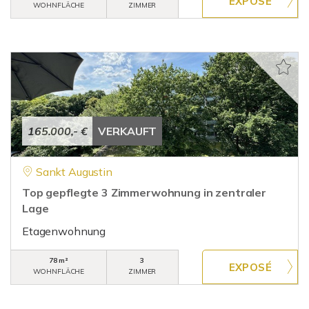
WOHNFLÄCHE
ZIMMER
165.000,- €
VERKAUFT
Sankt Augustin
Top gepflegte 3 Zimmerwohnung in zentraler
Lage
Etagenwohnung
78 m²
3
WOHNFLÄCHE
ZIMMER