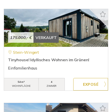
175.000,- €
VERKAUFT
Stein-Wingert
Tinyhouse! Idyllisches Wohnen im Grünen!
Einfamilienhaus
54 m²
4
WOHNFLÄCHE
ZIMMER