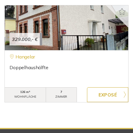
329.000,- €
Hangelar
Doppelhaushälfte
126 m²
7
WOHNFLÄCHE
ZIMMER