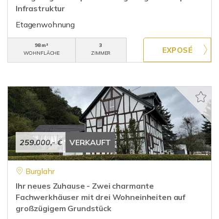
Infrastruktur
Etagenwohnung
98 m²
3
WOHNFLÄCHE
ZIMMER
259.000,- €
VERKAUFT
Burglahr
Ihr neues Zuhause - Zwei charmante
Fachwerkhäuser mit drei Wohneinheiten auf
großzügigem Grundstück