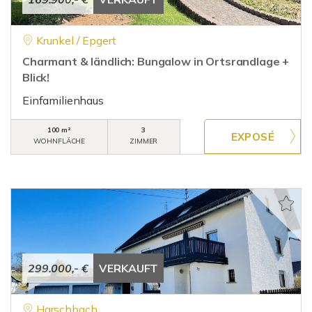
Krunkel / Epgert
Charmant & ländlich: Bungalow in Ortsrandlage +
Blick!
Einfamilienhaus
100 m²
3
WOHNFLÄCHE
ZIMMER
299.000,- €
VERKAUFT
Harschbach