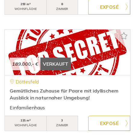
293 m²
8
WOHNFLÄCHE
ZIMMER
189.000,- €
VERKAUFT
Döttesfeld
Gemütliches Zuhause für Paare mit idyllischem
Ausblick in naturnaher Umgebung!
Einfamilienhaus
115 m²
3
WOHNFLÄCHE
ZIMMER