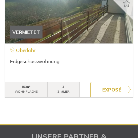
VERMIETET
Oberlahr
Erdgeschosswohnung
86 m²
3
WOHNFLÄCHE
ZIMMER
UNSERE PARTNER &