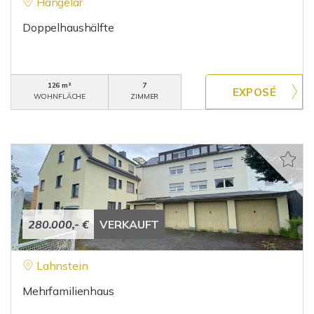
Hangelar
Doppelhaushälfte
126 m²
7
WOHNFLÄCHE
ZIMMER
280.000,- €
VERKAUFT
Lahnstein
Mehrfamilienhaus