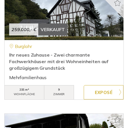
259.000,- €
VERKAUFT
Burglahr
Ihr neues Zuhause - Zwei charmante
Fachwerkhäuser mit drei Wohneinheiten auf
großzügigem Grundstück
Mehrfamilienhaus
215 m²
9
WOHNFLÄCHE
ZIMMER