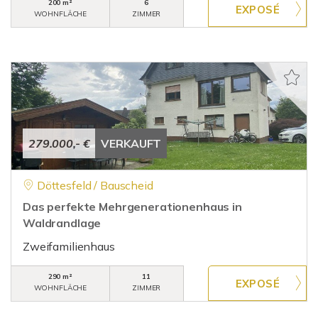
200 m²
6
WOHNFLÄCHE
ZIMMER
279.000,- €
VERKAUFT
Döttesfeld / Bauscheid
Das perfekte Mehrgenerationenhaus in
Waldrandlage
Zweifamilienhaus
290 m²
11
WOHNFLÄCHE
ZIMMER