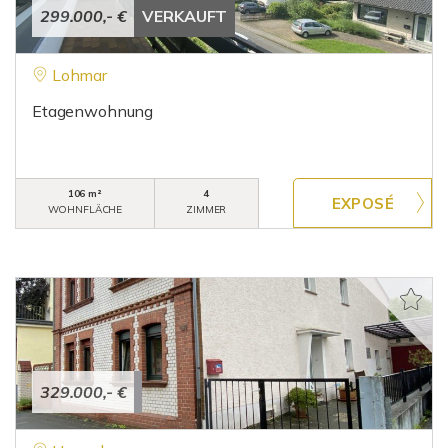
299.000,- €
VERKAUFT
Lohmar
Etagenwohnung
106 m²
4
WOHNFLÄCHE
ZIMMER
329.000,- €