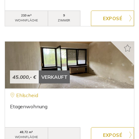
210 m²
9
WOHNFLÄCHE
ZIMMER
45.000,- €
VERKAUFT
Ehlscheid
Etagenwohnung
48,72 m²
WOHNFLÄCHE