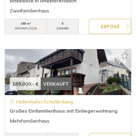
Rheinblick in Rheinbreitbach
Zweifamilienhaus
180 m²
5
WOHNFLÄCHE
ZIMMER
189.000,- €
VERKAUFT
Hellenhahn-Schellenberg
Großes Einfamilienhaus mit Einliegerwohnung
Mehrfamilienhaus