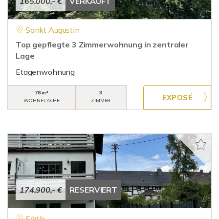
165.000,- €
VERKAUFT
Sankt Augustin
Top gepflegte 3 Zimmerwohnung in zentraler
Lage
Etagenwohnung
78 m²
3
WOHNFLÄCHE
ZIMMER
174.900,- €
RESERVIERT
Sörth