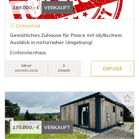
189.000,- €
VERKAUFT
Döttesfeld
Gemütliches Zuhause für Paare mit idyllischem
Ausblick in naturnaher Umgebung!
Einfamilienhaus
115 m²
3
WOHNFLÄCHE
ZIMMER
175.000,- €
VERKAUFT