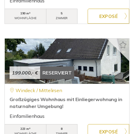
Einfamilienhaus
190 m²
5
WOHNFLÄCHE
ZIMMER
199.000,- €
RESERVIERT
Windeck / Mittelirsen
Großzügiges Wohnhaus mit Einliegerwohnung in
naturnaher Umgebung!
Einfamilienhaus
223 m²
8
WOHNFLÄCHE
ZIMMER