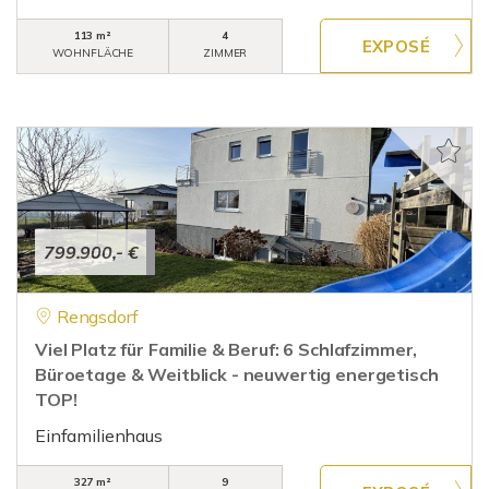
113 m²
4
WOHNFLÄCHE
ZIMMER
799.900,- €
Rengsdorf
Viel Platz für Familie & Beruf: 6 Schlafzimmer,
Büroetage & Weitblick - neuwertig energetisch
TOP!
Einfamilienhaus
327 m²
9