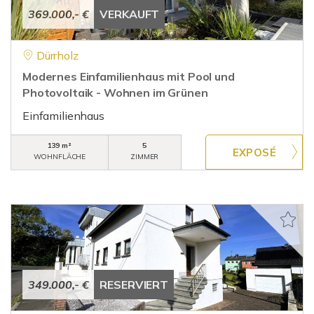
369.000,- €
VERKAUFT
Dürrholz
Modernes Einfamilienhaus mit Pool und
Photovoltaik - Wohnen im Grünen
Einfamilienhaus
139 m²
5
WOHNFLÄCHE
ZIMMER
349.000,- €
RESERVIERT