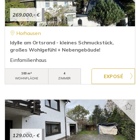
269.000,- €
Horhausen
Idylle am Ortsrand - kleines Schmuckstück,
großes Wohlgefühl + Nebengebäude!
Einfamilienhaus
100 m²
4
WOHNFLÄCHE
ZIMMER
129.000,- €