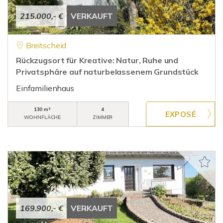
215.000,- €
VERKAUFT
Breitscheid
Rückzugsort für Kreative: Natur, Ruhe und
Privatsphäre auf naturbelassenem Grundstück
Einfamilienhaus
130 m²
4
WOHNFLÄCHE
ZIMMER
169.900,- €
VERKAUFT