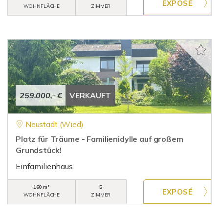
WOHNFLÄCHE
ZIMMER
259.000,- €
VERKAUFT
Neustadt (Wied)
Platz für Träume - Familienidylle auf großem
Grundstück!
Einfamilienhaus
160 m²
5
WOHNFLÄCHE
ZIMMER