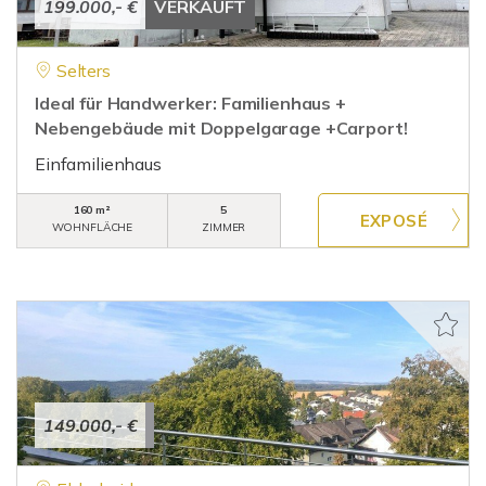
199.000,- €
VERKAUFT
Selters
Ideal für Handwerker: Familienhaus +
Nebengebäude mit Doppelgarage +Carport!
Einfamilienhaus
160 m²
5
WOHNFLÄCHE
ZIMMER
149.000,- €