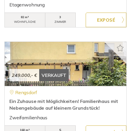
Etagenwohnung
82 m²
3
WOHNFLÄCHE
ZIMMER
249.000,- €
VERKAUFT
Rengsdorf
Ein Zuhause mit Möglichkeiten! Familienhaus mit
Nebengebäude auf kleinem Grundstück!
Zweifamilienhaus
160 m²
5