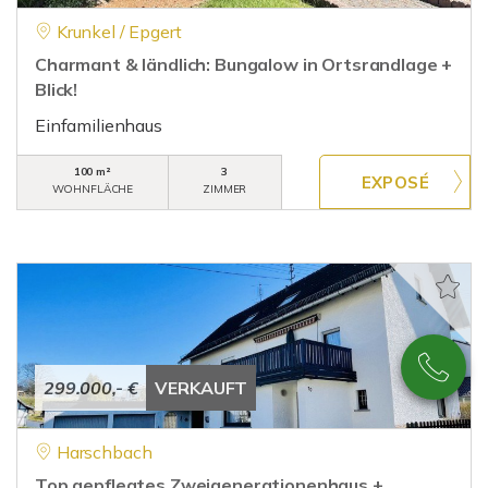
Krunkel / Epgert
Charmant & ländlich: Bungalow in Ortsrandlage +
Blick!
Einfamilienhaus
100 m²
3
WOHNFLÄCHE
ZIMMER
299.000,- €
VERKAUFT
Harschbach
Top gepflegtes Zweigenerationenhaus +