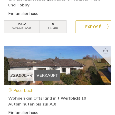
und Hobby
Einfamilienhaus
130 m²
5
WOHNFLÄCHE
ZIMMER
229.000,- €
VERKAUFT
Puderbach
Wohnen am Ortsrand mit Weitblick! 10
Autominuten bis zur A3!
Einfamilienhaus