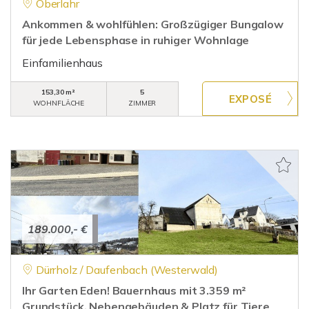
Oberlahr
Ankommen & wohlfühlen: Großzügiger Bungalow
für jede Lebensphase in ruhiger Wohnlage
Einfamilienhaus
153,30 m²
5
WOHNFLÄCHE
ZIMMER
189.000,- €
Dürrholz / Daufenbach (Westerwald)
Ihr Garten Eden! Bauernhaus mit 3.359 m²
Grundstück, Nebengebäuden & Platz für Tiere