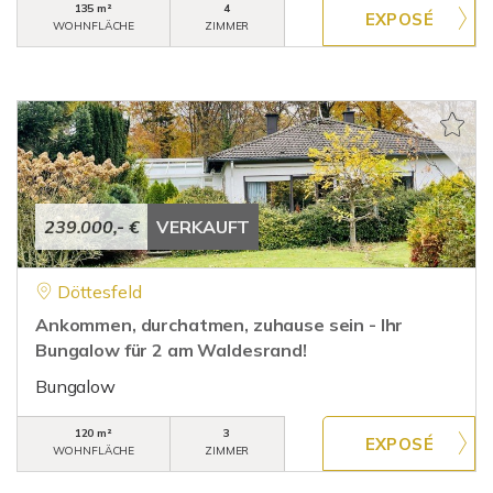
135 m²
4
WOHNFLÄCHE
ZIMMER
239.000,- €
VERKAUFT
Döttesfeld
Ankommen, durchatmen, zuhause sein - Ihr
Bungalow für 2 am Waldesrand!
Bungalow
120 m²
3
WOHNFLÄCHE
ZIMMER