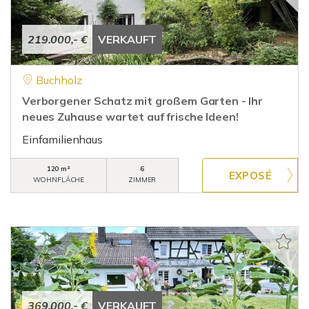
219.000,- €
VERKAUFT
Buchholz
Verborgener Schatz mit großem Garten - Ihr
neues Zuhause wartet auf frische Ideen!
Einfamilienhaus
120 m²
6
WOHNFLÄCHE
ZIMMER
369.000,- €
VERKAUFT