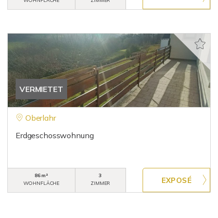
WOHNFLÄCHE
ZIMMER
VERMIETET
Oberlahr
Erdgeschosswohnung
86 m²
3
WOHNFLÄCHE
ZIMMER