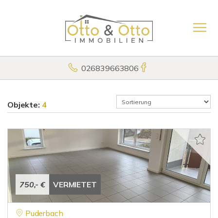
026839663806
Objekte:
4
750,- €
VERMIETET
Puderbach