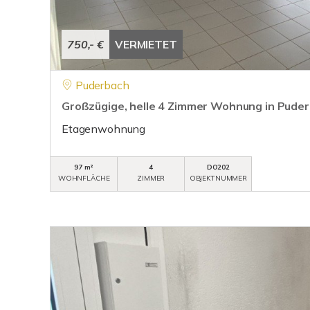
750,- €
VERMIETET
Puderbach
Großzügige, helle 4 Zimmer Wohnung in Puder
Etagenwohnung
97 m²
4
DO202
WOHNFLÄCHE
ZIMMER
OBJEKTNUMMER