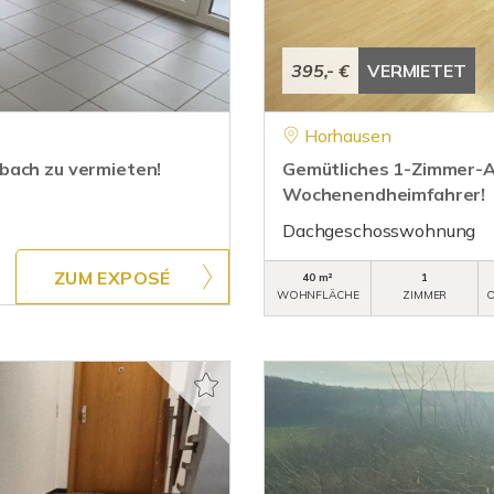
395,- €
VERMIETET
Horhausen
bach zu vermieten!
Gemütliches 1-Zimmer-App
Wochenendheimfahrer!
Dachgeschosswohnung
ZUM EXPOSÉ
40 m²
1
WOHNFLÄCHE
ZIMMER
O