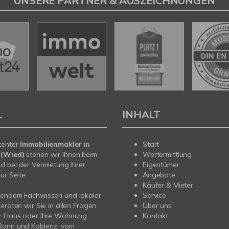
UNSERE PARTNER & AUSZEICHNUNGEN
L
INHALT
tenter
Immobilienmakler in
Start
 (Wied)
stehen wir Ihnen beim
Wertermittlung
d bei der Vermietung Ihrer
Eigentümer
ur Seite.
Angebote
Käufer & Mieter
sendem Fachwissen und lokaler
Service
beraten wir Sie in allen Fragen
Über uns
hr Haus oder Ihre Wohnung
Kontakt
Bonn und Koblenz, vom