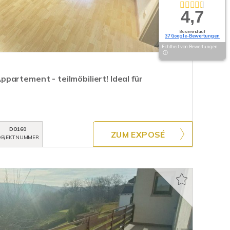
4,7
Basierend auf
37 Google-Bewertungen
Echtheit von Bewertungen
artement - teilmöbiliert! Ideal für
DO160
ZUM EXPOSÉ
BJEKTNUMMER