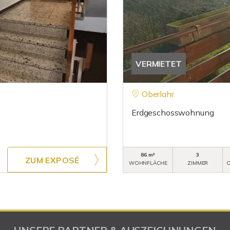
VERMIETET
Oberlahr
Erdgeschosswohnung
86 m²
3
ZUM EXPOSÉ
WOHNFLÄCHE
ZIMMER
O