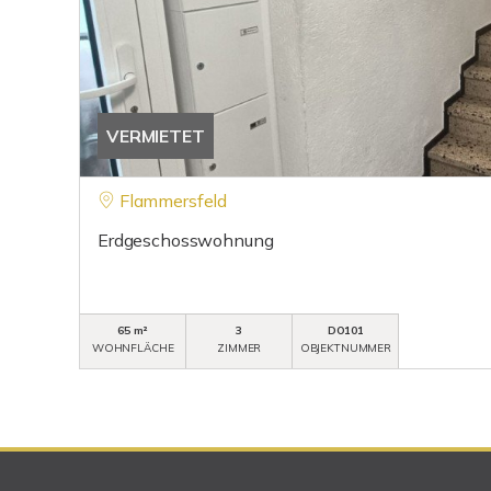
VERMIETET
Flammersfeld
Erdgeschosswohnung
65 m²
3
DO101
WOHNFLÄCHE
ZIMMER
OBJEKTNUMMER