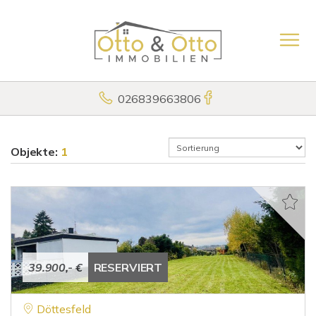
026839663806
Objekte:
1
39.900,- €
RESERVIERT
Döttesfeld