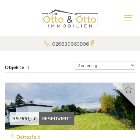
026839663806
Objekte:
1
39.900,- €
RESERVIERT
Döttesfeld