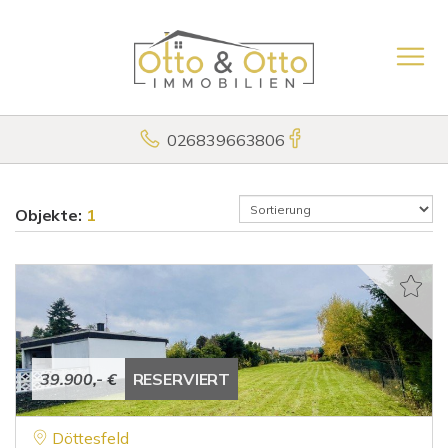
026839663806
Objekte:
1
39.900,- €
RESERVIERT
Döttesfeld