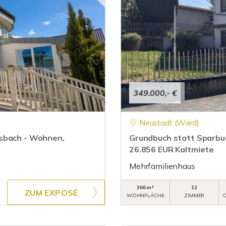
349.000,- €
Neustadt (Wied)
Asbach - Wohnen,
Grundbuch statt Sparbuc
26.856 EUR Kaltmiete
Mehrfamilienhaus
366 m²
12
ZUM EXPOSÉ
WOHNFLÄCHE
ZIMMER
O