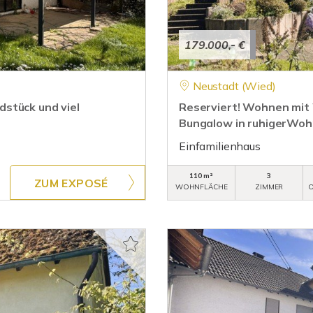
179.000,- €
Neustadt (Wied)
stück und viel
Reserviert! Wohnen mit 
Bungalow in ruhigerWoh
Einfamilienhaus
110 m²
3
ZUM EXPOSÉ
WOHNFLÄCHE
ZIMMER
O