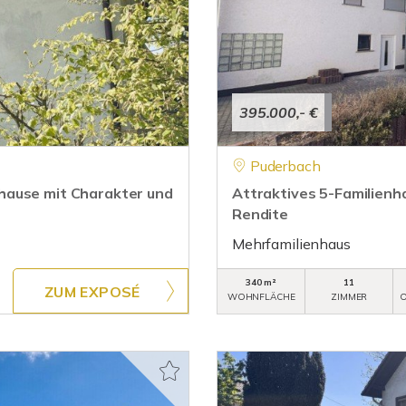
395.000,- €
Puderbach
hause mit Charakter und
Attraktives 5-Familienha
Rendite
Mehrfamilienhaus
340 m²
11
ZUM EXPOSÉ
WOHNFLÄCHE
ZIMMER
O