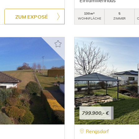
Einfamilienhaus
130 m²
5
ZUM EXPOSÉ
WOHNFLÄCHE
ZIMMER
O
799.900,- €
Rengsdorf