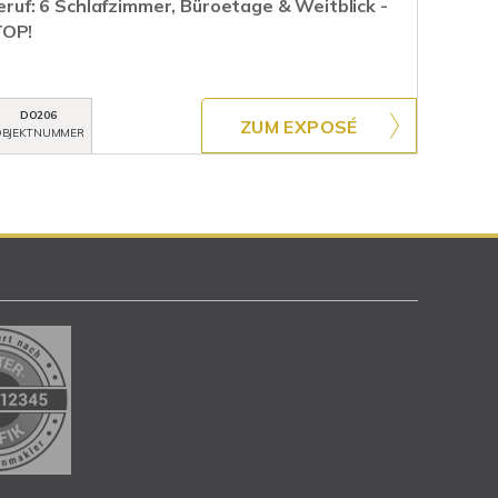
Beruf: 6 Schlafzimmer, Büroetage & Weitblick -
TOP!
DO206
ZUM EXPOSÉ
BJEKTNUMMER