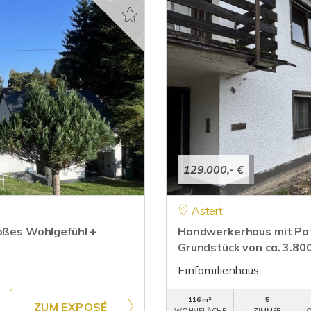
129.000,- €
Astert
roßes Wohlgefühl +
Handwerkerhaus mit Pot
Grundstück von ca. 3.80
Einfamilienhaus
116 m²
5
ZUM EXPOSÉ
WOHNFLÄCHE
ZIMMER
O