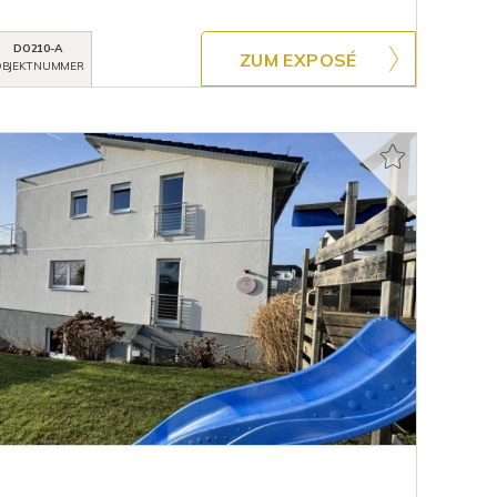
DO210-A
ZUM EXPOSÉ
BJEKTNUMMER