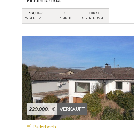
Einfamilienhaus
153,30 m²
5
DO213
WOHNFLÄCHE
ZIMMER
OBJEKTNUMMER
229.000,- €
VERKAUFT
Puderbach