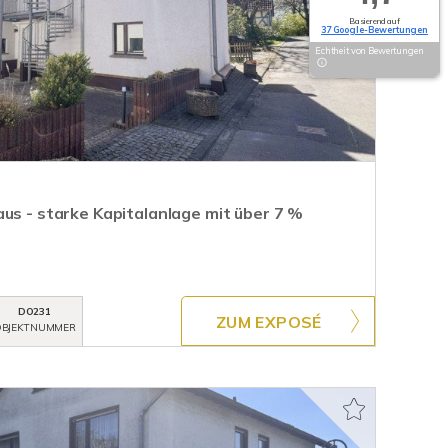
Basierend auf
37 Google-Bewertungen
Echtheit von Bewertungen
us - starke Kapitalanlage mit über 7 %
DO231
ZUM EXPOSÉ
BJEKTNUMMER