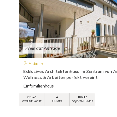
Preis auf Anfrage
Asbach
Exklusives Architektenhaus im Zentrum von 
Wellness & Arbeiten perfekt vereint
Einfamilienhaus
231 m²
4
DO217
WOHNFLÄCHE
ZIMMER
OBJEKTNUMMER