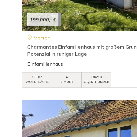
199.000,- €
Mehren
Charmantes Einfamilienhaus mit großem Grund
Potenzial in ruhiger Lage
Einfamilienhaus
130 m²
4
DO218
WOHNFLÄCHE
ZIMMER
OBJEKTNUMMER