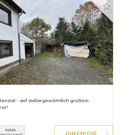
enzial - auf außergewöhnlich großem
0 m²
DO226
ZUM EXPOSÉ
BJEKTNUMMER