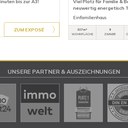
nuten bis zur A3!
Viel Platz für Familie & 
neuwertig energetisch 
Einfamilienhaus
ZUM EXPOSÉ
327 m²
9
WOHNFLÄCHE
ZIMMER
O
UNSERE PARTNER & AUSZEICHNUNGEN