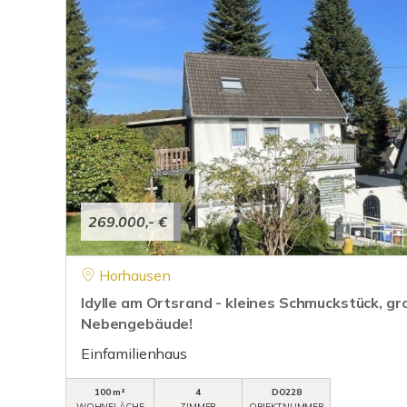
269.000,- €
Horhausen
Idylle am Ortsrand - kleines Schmuckstück, g
Nebengebäude!
Einfamilienhaus
100 m²
4
DO228
WOHNFLÄCHE
ZIMMER
OBJEKTNUMMER