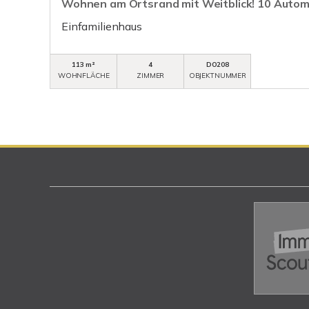
Wohnen am Ortsrand mit Weitblick! 10 Automi
Einfamilienhaus
113 m²
4
DO208
WOHNFLÄCHE
ZIMMER
OBJEKTNUMMER