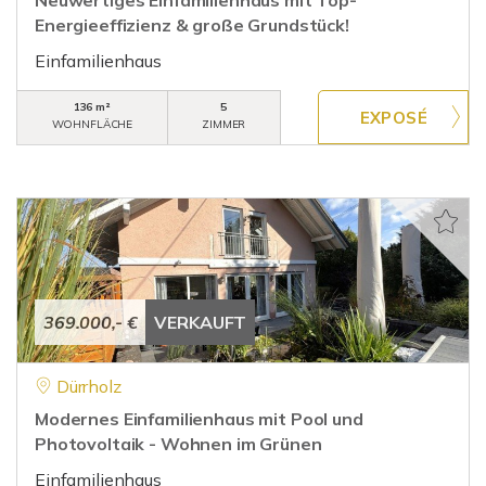
Neuwertiges Einfamilienhaus mit Top-
Energieeffizienz & große Grundstück!
Einfamilienhaus
136 m²
5
WOHNFLÄCHE
ZIMMER
369.000,- €
VERKAUFT
Dürrholz
Modernes Einfamilienhaus mit Pool und
Photovoltaik - Wohnen im Grünen
Einfamilienhaus