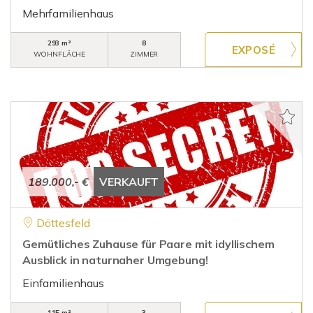
Mehrfamilienhaus
293 m²
8
WOHNFLÄCHE
ZIMMER
189.000,- €
VERKAUFT
Döttesfeld
Gemütliches Zuhause für Paare mit idyllischem
Ausblick in naturnaher Umgebung!
Einfamilienhaus
115 m²
3