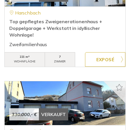
Harschbach
Top gepflegtes Zweigenerationenhaus +
Doppelgarage + Werkstatt in idyllischer
Wohnlage!
Zweifamilienhaus
221 m²
7
WOHNFLÄCHE
ZIMMER
330.000,- €
VERKAUFT