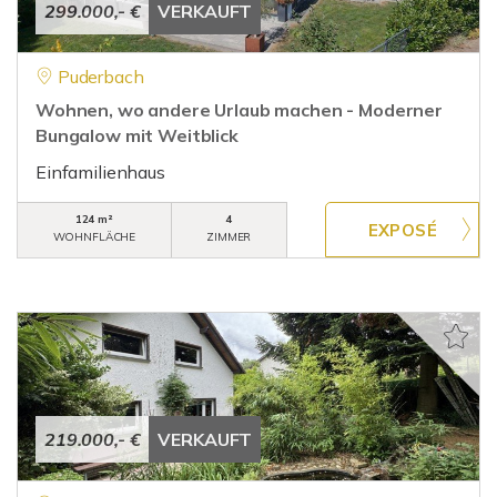
299.000,- €
VERKAUFT
Puderbach
Wohnen, wo andere Urlaub machen - Moderner
Bungalow mit Weitblick
Einfamilienhaus
124 m²
4
WOHNFLÄCHE
ZIMMER
219.000,- €
VERKAUFT