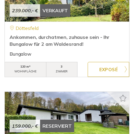
239.000,- €
VERKAUFT
Döttesfeld
Ankommen, durchatmen, zuhause sein - Ihr
Bungalow für 2 am Waldesrand!
Bungalow
120 m²
3
WOHNFLÄCHE
ZIMMER
159.000,- €
RESERVIERT