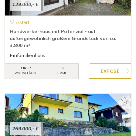
129.000,- €
Astert
Handwerkerhaus mit Potenzial - auf
außergewöhnlich großem Grundstück von ca.
3.800 m²
Einfamilienhaus
116 m²
5
WOHNFLÄCHE
ZIMMER
269.000,- €