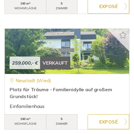
160 m²
5
WOHNFLÄCHE
ZIMMER
259.000,- €
VERKAUFT
Neustadt (Wied)
Platz für Träume - Familienidylle auf großem
Grundstück!
Einfamilienhaus
160 m²
5
WOHNFLÄCHE
ZIMMER