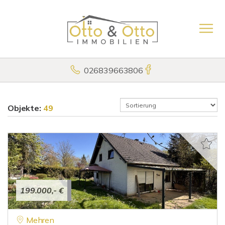
026839663806
Objekte:
49
199.000,- €
Mehren