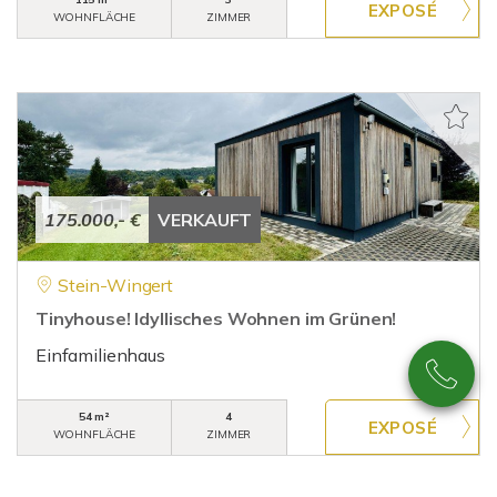
WOHNFLÄCHE
ZIMMER
175.000,- €
VERKAUFT
Stein-Wingert
Tinyhouse! Idyllisches Wohnen im Grünen!
Einfamilienhaus
54 m²
4
WOHNFLÄCHE
ZIMMER