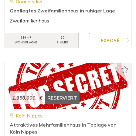
Gönnersdorf
Gepflegtes Zweifamilienhaus in ruhiger Lage
Zweifamilienhaus
264 m²
10
WOHNFLÄCHE
ZIMMER
1.350.000,- €
RESERVIERT
Köln Nippes
Attraktives Mehrfamilienhaus in Toplage von
Köln Nippes