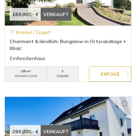
169.900,- €
VERKAUFT
Krunkel / Epgert
Charmant & ländlich: Bungalow in Ortsrandlage +
Blick!
Einfamilienhaus
100 m²
3
WOHNFLÄCHE
ZIMMER
299.000,- €
VERKAUFT