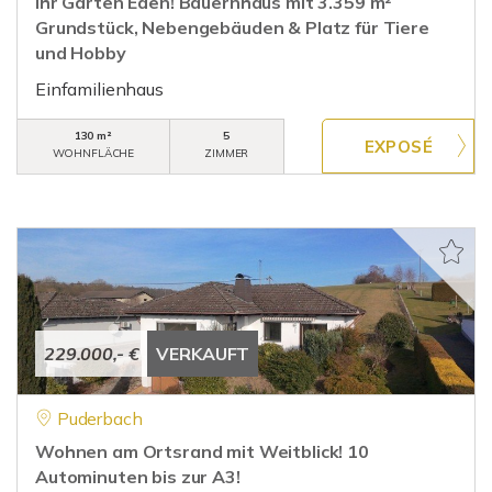
Ihr Garten Eden! Bauernhaus mit 3.359 m²
Grundstück, Nebengebäuden & Platz für Tiere
und Hobby
Einfamilienhaus
130 m²
5
WOHNFLÄCHE
ZIMMER
229.000,- €
VERKAUFT
Puderbach
Wohnen am Ortsrand mit Weitblick! 10
Autominuten bis zur A3!