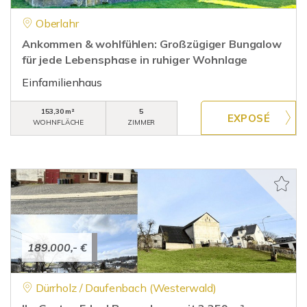
Oberlahr
Ankommen & wohlfühlen: Großzügiger Bungalow
für jede Lebensphase in ruhiger Wohnlage
Einfamilienhaus
153,30 m²
5
WOHNFLÄCHE
ZIMMER
189.000,- €
Dürrholz / Daufenbach (Westerwald)