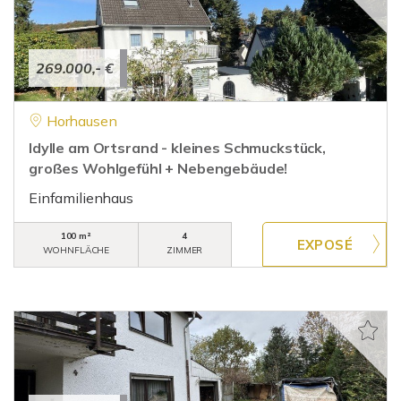
269.000,- €
Horhausen
Idylle am Ortsrand - kleines Schmuckstück,
großes Wohlgefühl + Nebengebäude!
Einfamilienhaus
100 m²
4
WOHNFLÄCHE
ZIMMER