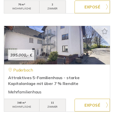
76 m²
2
WOHNFLÄCHE
ZIMMER
395.000,- €
Puderbach
Attraktives 5-Familienhaus - starke
Kapitalanlage mit über 7 % Rendite
Mehrfamilienhaus
340 m²
11
WOHNFLÄCHE
ZIMMER