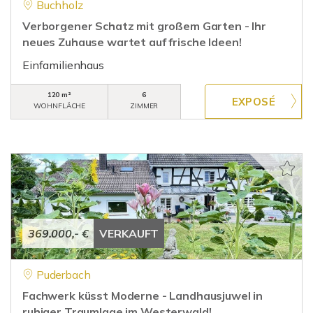
Buchholz
Verborgener Schatz mit großem Garten - Ihr
neues Zuhause wartet auf frische Ideen!
Einfamilienhaus
120 m²
6
WOHNFLÄCHE
ZIMMER
369.000,- €
VERKAUFT
Puderbach
Fachwerk küsst Moderne - Landhausjuwel in
ruhiger Traumlage im Westerwald!