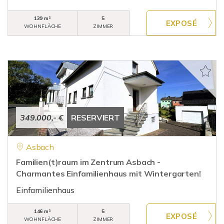
139 m²
5
WOHNFLÄCHE
ZIMMER
349.000,- €
RESERVIERT
Asbach
Familien(t)raum im Zentrum Asbach -
Charmantes Einfamilienhaus mit Wintergarten!
Einfamilienhaus
146 m²
5
WOHNFLÄCHE
ZIMMER