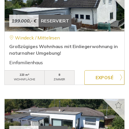
199.000,- €
RESERVIERT
Windeck / Mittelirsen
Großzügiges Wohnhaus mit Einliegerwohnung in
naturnaher Umgebung!
Einfamilienhaus
223 m²
8
WOHNFLÄCHE
ZIMMER