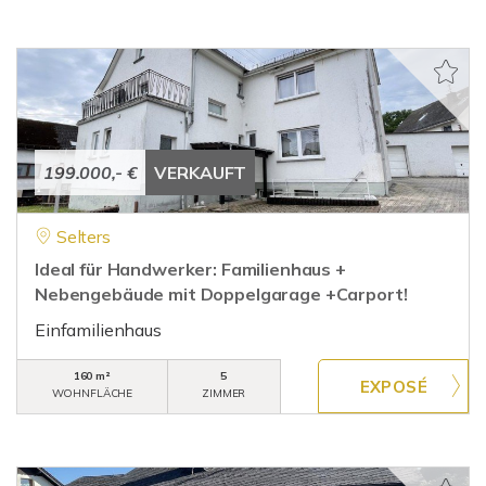
199.000,- €
VERKAUFT
Selters
Ideal für Handwerker: Familienhaus +
Nebengebäude mit Doppelgarage +Carport!
Einfamilienhaus
160 m²
5
WOHNFLÄCHE
ZIMMER