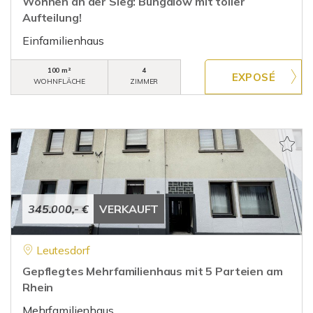
Wohnen an der Sieg: Bungalow mit toller
Aufteilung!
Einfamilienhaus
100 m²
4
WOHNFLÄCHE
ZIMMER
345.000,- €
VERKAUFT
Leutesdorf
Gepflegtes Mehrfamilienhaus mit 5 Parteien am
Rhein
Mehrfamilienhaus