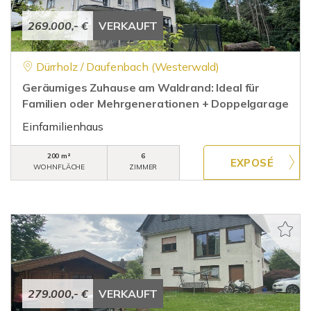
269.000,- €
VERKAUFT
Dürrholz / Daufenbach (Westerwald)
Geräumiges Zuhause am Waldrand: Ideal für
Familien oder Mehrgenerationen + Doppelgarage
Einfamilienhaus
200 m²
6
WOHNFLÄCHE
ZIMMER
279.000,- €
VERKAUFT