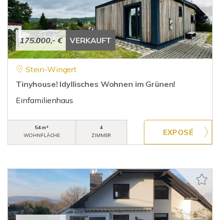
175.000,- €
VERKAUFT
Stein-Wingert
Tinyhouse! Idyllisches Wohnen im Grünen!
Einfamilienhaus
54 m²
4
WOHNFLÄCHE
ZIMMER