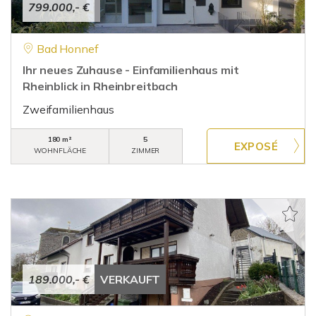
799.000,- €
Bad Honnef
Ihr neues Zuhause - Einfamilienhaus mit
Rheinblick in Rheinbreitbach
Zweifamilienhaus
180 m²
5
WOHNFLÄCHE
ZIMMER
189.000,- €
VERKAUFT