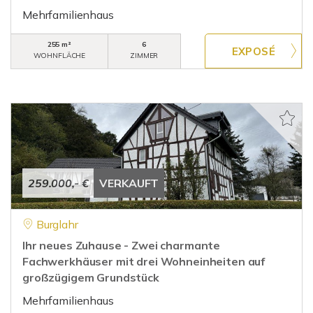
Mehrfamilienhaus
255 m²
6
WOHNFLÄCHE
ZIMMER
259.000,- €
VERKAUFT
Burglahr
Ihr neues Zuhause - Zwei charmante
Fachwerkhäuser mit drei Wohneinheiten auf
großzügigem Grundstück
Mehrfamilienhaus