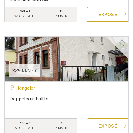
268 m²
11
WOHNFLÄCHE
ZIMMER
329.000,- €
Hangelar
Doppelhaushälfte
126 m²
7
WOHNFLÄCHE
ZIMMER