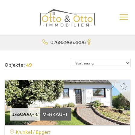
026839663806
Objekte:
49
169.900,- €
VERKAUFT
Krunkel / Epgert