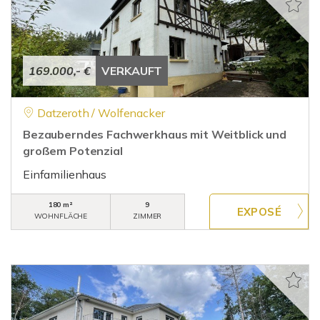
169.000,- €
VERKAUFT
Datzeroth / Wolfenacker
Bezauberndes Fachwerkhaus mit Weitblick und
großem Potenzial
Einfamilienhaus
180 m²
9
WOHNFLÄCHE
ZIMMER