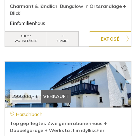
Charmant & ländlich: Bungalow in Ortsrandlage +
Blick!
Einfamilienhaus
100 m²
3
WOHNFLÄCHE
ZIMMER
299.000,- €
VERKAUFT
Harschbach
Top gepflegtes Zweigenerationenhaus +
Doppelgarage + Werkstatt in idyllischer