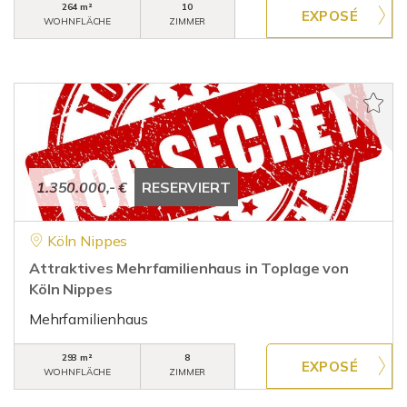
264 m²
10
WOHNFLÄCHE
ZIMMER
1.350.000,- €
RESERVIERT
Köln Nippes
Attraktives Mehrfamilienhaus in Toplage von
Köln Nippes
Mehrfamilienhaus
293 m²
8
WOHNFLÄCHE
ZIMMER