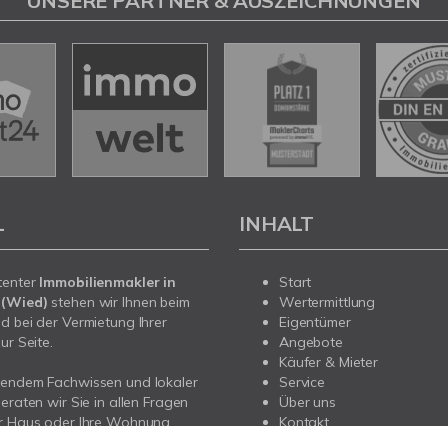
UNSERE PARTNER & AUSZEICHNUNGEN
L
INHALT
tenter
Immobilienmakler in
Start
 (Wied)
stehen wir Ihnen beim
Wertermittlung
d bei der Vermietung Ihrer
Eigentümer
ur Seite.
Angebote
Käufer & Mieter
sendem Fachwissen und lokaler
Service
beraten wir Sie in allen Fragen
Über uns
hr Haus oder Ihre Wohnung
Kontakt
Bonn und Koblenz, vom