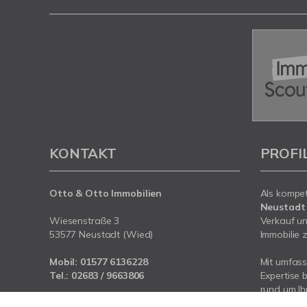
KONTAKT
PROFI
Otto & Otto Immobilien
Als kompe
Neustadt
Wiesenstraße 3
Verkauf un
53577 Neustadt (Wied)
Immobilie z
Mobil:
01577 6136228
Mit umfas
Tel.:
02683 / 9663806
Expertise 
rund um I
E-Mail:
info@otto-otto-immobilien.de
zwischen 