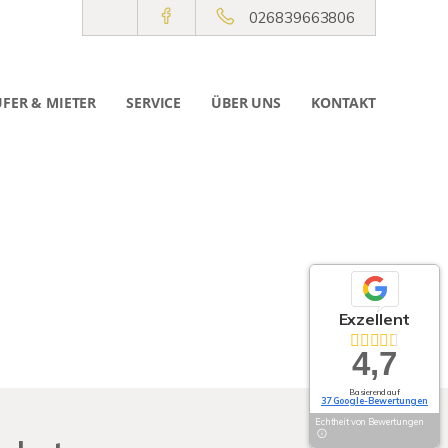
026839663806
FER & MIETER
SERVICE
ÜBER UNS
KONTAKT
Exzellent
4,7
Basierend auf
37 Google-Bewertungen
Echtheit von Bewertungen