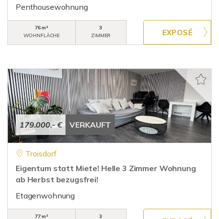
Penthousewohnung
76 m²
3
WOHNFLÄCHE
ZIMMER
179.000,- €
VERKAUFT
Troisdorf
Eigentum statt Miete! Helle 3 Zimmer Wohnung
ab Herbst bezugsfrei!
Etagenwohnung
77 m²
3