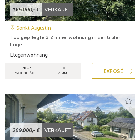
165.000,- €
VERKAUFT
Sankt Augustin
Top gepflegte 3 Zimmerwohnung in zentraler
Lage
Etagenwohnung
78 m²
3
WOHNFLÄCHE
ZIMMER
299.000,- €
VERKAUFT