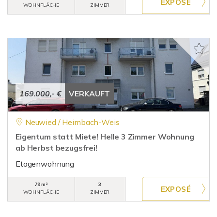
WOHNFLÄCHE
ZIMMER
169.000,- €
VERKAUFT
Neuwied / Heimbach-Weis
Eigentum statt Miete! Helle 3 Zimmer Wohnung
ab Herbst bezugsfrei!
Etagenwohnung
79 m²
3
WOHNFLÄCHE
ZIMMER