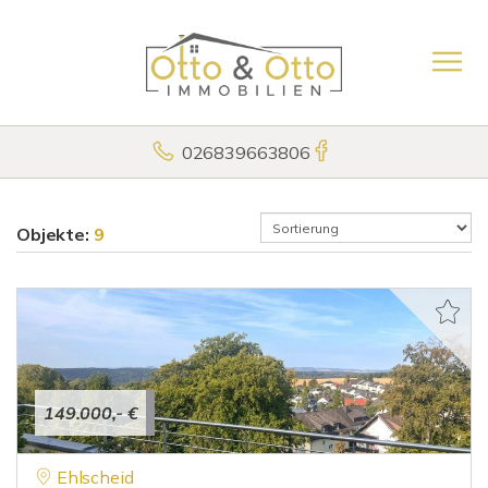
026839663806
Objekte:
9
149.000,- €
Ehlscheid