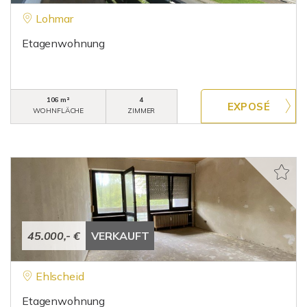
Lohmar
Etagenwohnung
106 m²
4
WOHNFLÄCHE
ZIMMER
45.000,- €
VERKAUFT
Ehlscheid
Etagenwohnung