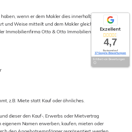
zu haben, wenn er dem Makler dies innerhalb von 5
t und Weise mitteilt und dem Makler gleichzeitig
Exzellent
der Immobilienfirma Otto & Otto Immobilien erfolgt.
4,7
Basierend auf
37 Google-Bewertungen
Echtheit von Bewertungen
r
t, z.B. Miete statt Kauf oder ähnliches.
nd dieser den Kauf-, Erwerbs oder Mietvertrag
 in eigenem Namen erwerben, kaufen, mieten oder
 durch den Angebotsempfänger repräsentiert werden.