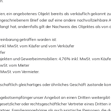
n.
fen, ein angebotenes Objekt bereits als verkäuflich gekannt 
geschriebenem Brief oder auf eine andere nachvollziehbare Ar
langt hat, andernfalls gilt der Nachweis des Objektes als von 
reinbarung getroffen worden ist:
inkl. MwSt. vom Käufer und vom Verkäufer
fer
bjekten und Gewerbeimmobilien: 4,76% inkl. MwSt. vom Käufe
MwSt. vom Mieter
 MwSt. vom Vermieter.
schaftlich gleichartiges oder ähnliches Geschäft zustande komm
ngebotsempfänger unser Angebot an einen Dritten weitergibt u
setzlicher oder rechtsgeschäftlicher Vertreter eines Dritten
artner, Familienangehörige als auch juristische Personen, die