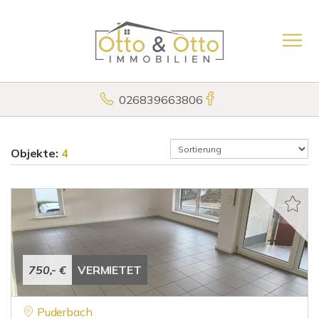
026839663806
Objekte:
4
750,- €
VERMIETET
Puderbach