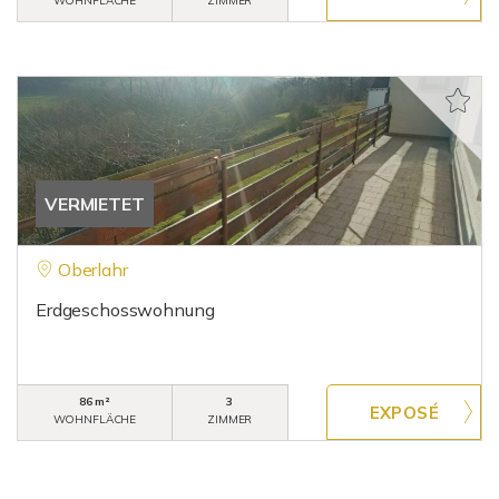
WOHNFLÄCHE
ZIMMER
VERMIETET
Oberlahr
Erdgeschosswohnung
86 m²
3
WOHNFLÄCHE
ZIMMER