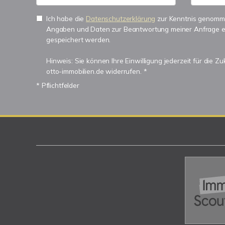
Ich habe die
Datenschutzerklärung
zur Kenntnis genomme
Angaben und Daten zur Beantwortung meiner Anfrage e
gespeichert werden.
Hinweis: Sie können Ihre Einwilligung jederzeit für die Z
otto-immobilien.de widerrufen. *
* Pflichtfelder