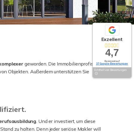
Exzellent
4,7
Basierend auf
komplexer
geworden. Die Immobilienprofis
37 Google-Bewertungen
Echtheit von Bewertungen
von Objekten. Außerdem unterstützen Sie
ifiziert.
Berufsausbildung
. Und er investiert, um diese
tand zu halten. Denn jeder seriöse Makler will