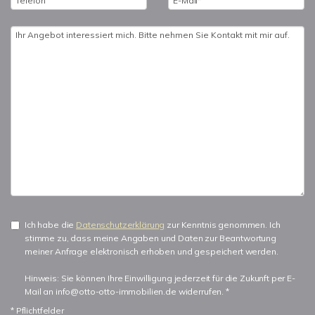
Ich habe die
Datenschutzerklärung
zur Kenntnis genommen. Ich
stimme zu, dass meine Angaben und Daten zur Beantwortung
meiner Anfrage elektronisch erhoben und gespeichert werden.
Hinweis: Sie können Ihre Einwilligung jederzeit für die Zukunft per E-
Mail an info@otto-otto-immobilien.de widerrufen. *
* Pflichtfelder