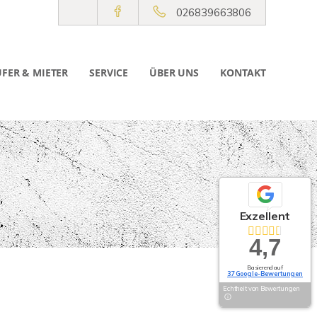
026839663806
FER & MIETER
SERVICE
ÜBER UNS
KONTAKT
Exzellent
4,7
Basierend auf
37 Google-Bewertungen
Echtheit von Bewertungen