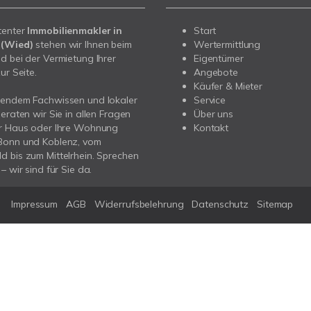
tenter
Immobilienmakler in
Start
 (Wied)
stehen wir Ihnen beim
Wertermittlung
d bei der Vermietung Ihrer
Eigentümer
ur Seite.
Angebote
Käufer & Mieter
sendem Fachwissen und lokaler
Service
beraten wir Sie in allen Fragen
Über uns
hr Haus oder Ihre Wohnung
Kontakt
Bonn und Koblenz, vom
 bis zum Mittelrhein. Sprechen
– wir sind für Sie da.
Impressum
AGB
Widerrufsbelehrung
Datenschutz
Sitemap