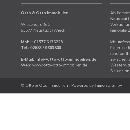
Otto & Otto Immobilien
Als kompe
Neustadt
Wiesenstraße 3
Verkauf un
53577 Neustadt (Wied)
Immobilie z
Mobil:
01577 6136228
Mit umfas
Tel.:
02683 / 9663806
Expertise 
rund um I
E-Mail:
info@otto-otto-immobilien.de
zwischen 
Web:
www.otto-otto-immobilien.de
Westerwald
Sie uns an 
© Otto & Otto Immobilien
Powered by Immonia GmbH