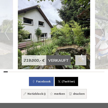
219.000,- €
VERKAUFT
Facebook
(Twitter)
Notizblock (
)
merken
drucken