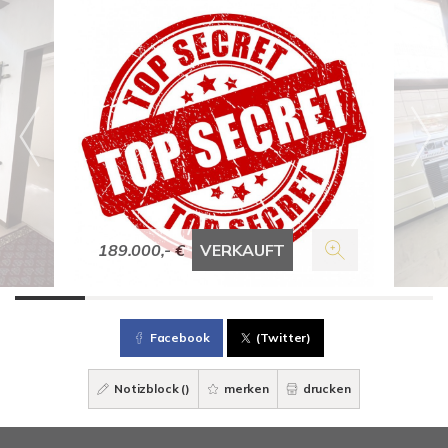
189.000,- €
VERKAUFT
Facebook
(Twitter)
Notizblock (
)
merken
drucken