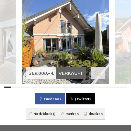
369.000,- €
VERKAUFT
Facebook
(Twitter)
Notizblock (
)
merken
drucken