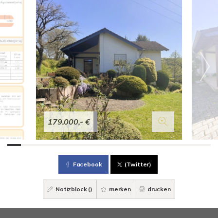
179.000,- €
Facebook
(Twitter)
Notizblock (
)
merken
drucken