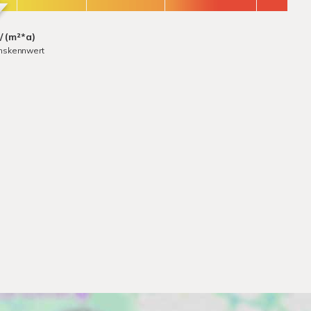
/ (m²*a)
hskennwert