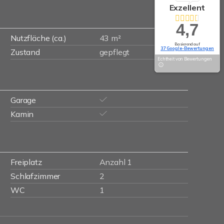
Exzellent
4,7
Nutzfläche (ca.)
43 m²
Basierend auf
37 Google-Bewertungen
Zustand
gepflegt
Echtheit von Bewertungen
Garage
Kamin
Freiplatz
Anzahl 1
Schlafzimmer
2
WC
1