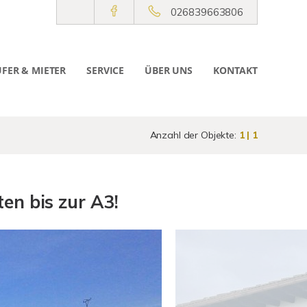
026839663806
FER & MIETER
SERVICE
ÜBER UNS
KONTAKT
Anzahl der Objekte:
1 | 1
en bis zur A3!