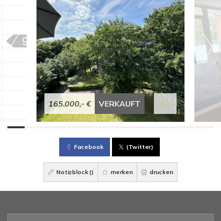
165.000,- €
VERKAUFT
Facebook
(Twitter)
Notizblock (
)
merken
drucken